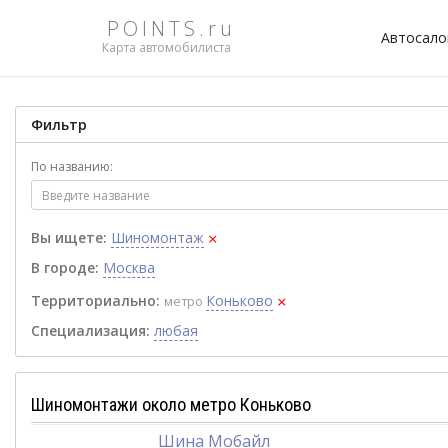
POINTS.ru
Автосал
Карта автомобилиста
Фильтр
По названию:
×
Вы ищете:
Шиномонтаж
В городе:
Москва
×
Территориально:
Коньково
метро
Специализация:
любая
Шиномонтажи около метро Коньково
Шина Мобайл