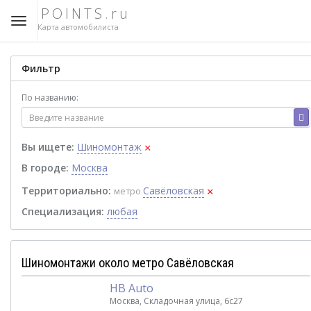
POINTS.ru
Карта автомобилиста
Фильтр
По названию:
×
Вы ищете:
Шиномонтаж
В городе:
Москва
×
Территориально:
Савёловская
метро
Специализация:
любая
Шиномонтажи около метро Савёловская
НВ Auto
Москва, Складочная улица, 6с27