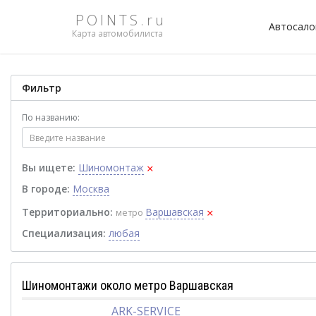
POINTS.ru
Автосал
Карта автомобилиста
Фильтр
По названию:
×
Вы ищете:
Шиномонтаж
В городе:
Москва
×
Территориально:
Варшавская
метро
Специализация:
любая
Шиномонтажи около метро Варшавская
ARK-SERVICE