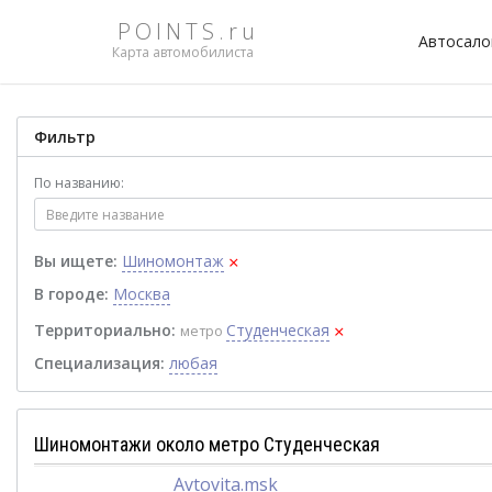
POINTS.ru
Автосал
Карта автомобилиста
Фильтр
По названию:
×
Вы ищете:
Шиномонтаж
В городе:
Москва
×
Территориально:
Студенческая
метро
Специализация:
любая
Шиномонтажи около метро Студенческая
Avtovita.msk