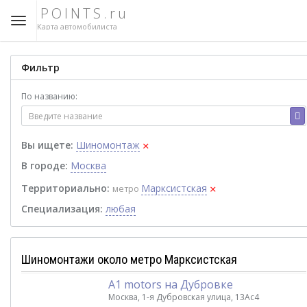
POINTS.ru
Карта автомобилиста
Фильтр
По названию:
×
Вы ищете:
Шиномонтаж
В городе:
Москва
×
Территориально:
Марксистская
метро
Специализация:
любая
Шиномонтажи около метро Марксистская
A1 motors на Дубровке
Москва, 1-я Дубровская улица, 13Ас4