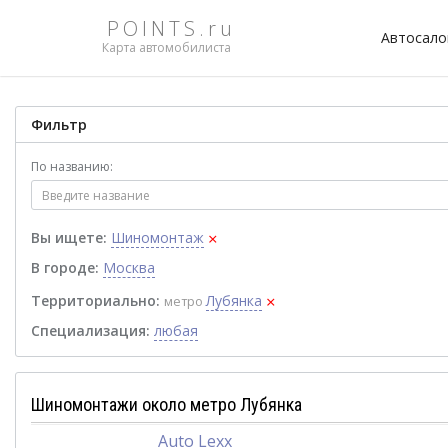
POINTS.ru
Автосал
Карта автомобилиста
Фильтр
По названию:
×
Вы ищете:
Шиномонтаж
В городе:
Москва
×
Территориально:
Лубянка
метро
Специализация:
любая
Шиномонтажи около метро Лубянка
Auto Lexx